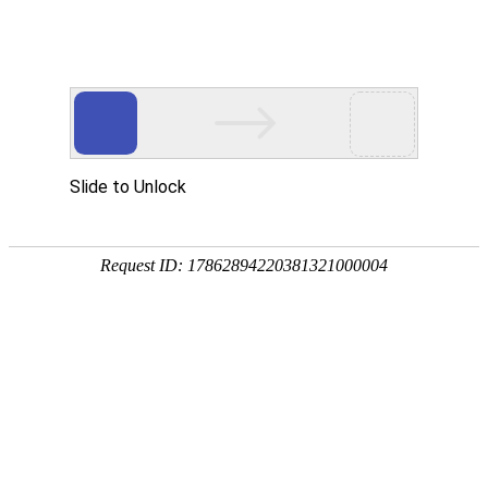
欢迎访问石家庄铁路轨道交通专修学院官方网站!
考试系统
证书查询
联系我们
首页
学院简介
铁路前景