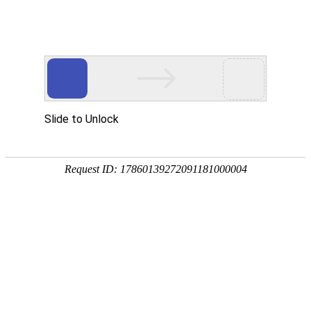
欢迎访问石家庄铁路轨道交通专修学院官方网站!
考试系统
证书查询
联系我们
首页
学院简介
铁路前景