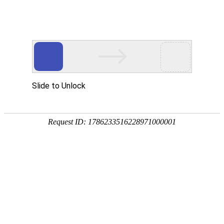
我的位置：
首页
>
专题专栏
>
铁路员工定向委培招聘简章
铁路员工定向委培招聘简章
石铁院始终专注于电气化铁路运营管理人
才的定向委托培养，以行业需求为导向、
以岗位标准为依据，构建培养·考试·就业
一体化铁路人才产业链。目前已成功举办