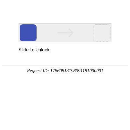
我的位置：
首页
>
就业风采
就业风采
从学校到领奖台——看我院学子闪耀2025铁路赛场