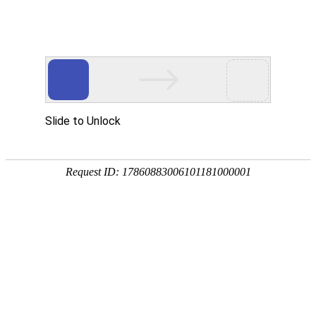
我的位置：
首页
>
合作院校
合作院校
理工校区
石家庄理工职业学院是一所河北省教育厅直属的全日制
普通高等院校，学院占地500余亩、综合性现代化教学大
楼12.6万平方米，馆藏纸质图书60余万册、校内实验实训