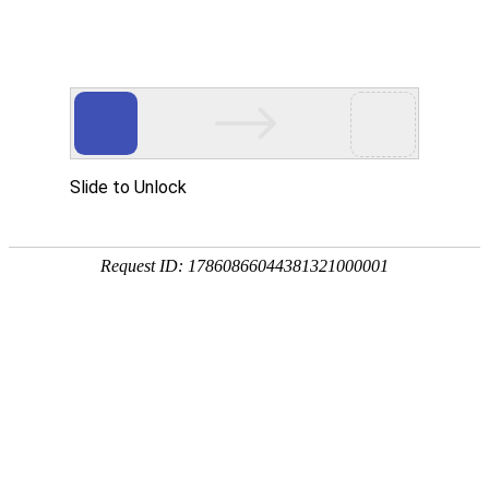
我的位置：
首页
>
专业介绍
>
铁路运输服务方向
铁路运输服务方向
铁路运输服务方向
培养目标：铁路各运输部门实用性服务人
才，乘务员、站务员、安检员、售票员等。