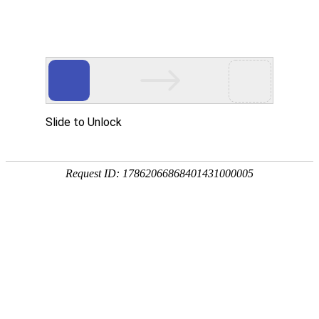
我的位置：
首页
>
联系我们
联系我们
石家庄铁路轨道交通专修学院
联系人：李主任
电话：0311-88589533
地址：石家庄市鹿泉区石柏南大街185号石家庄铁路轨道
交通专修学院