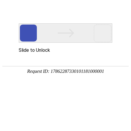
我的位置：
首页
>
学院简介
>
校园风采
校园风采
趣味大比拼，快乐满校园！石铁院趣味运动会精彩回顾