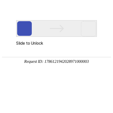
我的位置：
首页
>
就业风采
【韩锦】上海维管处作业车驾驶个人奖
2023/11/15 11:49:52