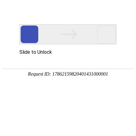
我的位置：
首页
>
就业风采
从校园到铁道：冯进波——在专业轨道上跑出青
春加速度
2025/11/27 15:52:00
在
我院吕职校区
级
机电一体化技术专业
的冯
21
进波身上，我们看到了专业技能与职业理想的美妙交
汇。通过我院的系统培养，这位年轻人成功驶入了国
家铁路事业的高速轨道，用扎实的成绩单书写了自己
的成长故事。