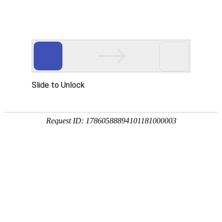
我的位置：
首页
>
新闻中心
>
学院新闻
铁路劳动安全新规必读：守护作业安全!
2025/12/10 14:13:29
各位铁路一线的小伙伴们注意啦!2025年劳动安全管
理规则又有新重点!这份干货总结帮你快速掌握核心要
点，守护作业安全!
劳动安全"八防"升级