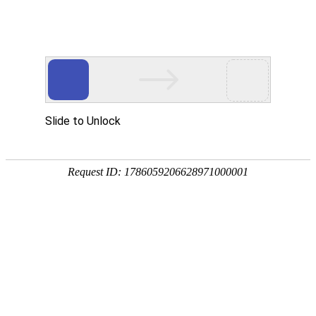
我的位置：
首页
>
新闻中心
>
学院新闻
直击我院理工校区大专部2024级学生期末考试现
场
2025/12/23 9:16:03
寒来暑往，时光如梭。我院理工校区大专部2024级学生
正全身心投入2025-2026学年上半学期期末考试的紧张氛围
中。